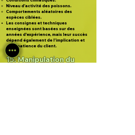
Conditions climatiques.
Niveau d’activité des poissons.
Comportements aléatoires des
espèces ciblées.
Les consignes et techniques
enseignées sont basées sur des
années d’expérience, mais leur succès
dépend également de l’implication et
de la patience du client.
15. Manipulation du
Matériel et des
Poissons
Le matériel mis à disposition doit être
utilisé avec précaution. Toute
dégradation volontaire ou due à une
mauvaise manipulation sera facturée.
Les poissons capturés doivent être
manipulés exclusivement sous la
supervision du guide pour garantir leur
sécurité.