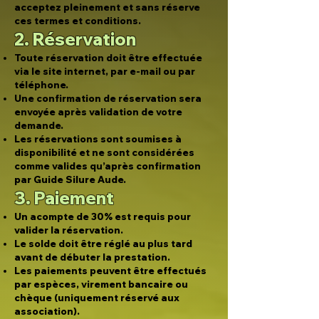
acceptez pleinement et sans réserve
ces termes et conditions.
2. Réservation
Toute réservation doit être effectuée
via le site internet, par e-mail ou par
téléphone.
Une confirmation de réservation sera
envoyée après validation de votre
demande.
Les réservations sont soumises à
disponibilité et ne sont considérées
comme valides qu’après confirmation
par Guide Silure Aude.
3. Paiement
Un acompte de 30% est requis pour
valider la réservation.
Le solde doit être réglé au plus tard
avant de débuter la prestation.
Les paiements peuvent être effectués
par espèces, virement bancaire ou
chèque (uniquement réservé aux
association).